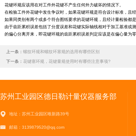
花键环规应该用在对工件外花键不产生任何外力破坏的情况下。
在检验工件外花键中发生争议时，如果花键环规是符合设计标准，且
如果同类别有两个或多个符合图纸要求的花键环规，且经计量检验都
由于齿距累积误差包括了分度误差和花键实际轴线相对于加工基准或
的偏心分离开来，即花键环规的齿距累积误差判定应该是在偏心量为
上一条：
螺纹环规和螺纹环塞规的选用有哪些区别
下一条：
花键塞环规，花键量规使用时有哪些注意事项?
苏州工业园区德日勒计量仪器服务部
地址：苏州工业园区唯新路39号
邮箱：3139879520@qq.com