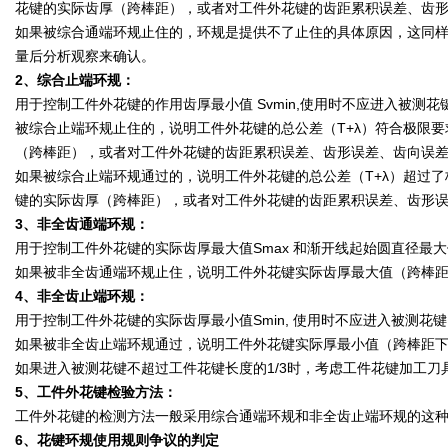
花键的实际齿厚（跨棒距），或者对工件外花键的齿距累积误差、齿
如果被综合通端环规止住的，环规是提供不了止住的具体原因，这同
量后分析观察来确认。
2、综合止端环规：
用于控制工件外花键的作用齿厚最小值 Svmin,使用时不应进入被测花
被综合止端环规止住的，说明工件外花键的总公差（T+λ）符合极限
（跨棒距），或者对工件外花键的齿距累积误差、齿形误差、齿向误
如果被综合止端环规通过的，说明工件外花键的总公差（T+λ）超过
键的实际齿厚（跨棒距），或者对工件外花键的齿距累积误差、齿形
3、非全齿通端环规：
用于控制工件外花键的实际齿厚最大值Smax 和渐开线起始圆直径最
如果被非全齿通端环规止住，说明工件外花键实际齿厚最大值（跨棒
4、非全齿止端环规：
用于控制工件外花键的实际齿厚最小值Smin, 使用时不应进入被测
如果被非全齿止端环规通过，说明工件外花键实际厚最小值（跨棒距
如果进入被测花键不超过工件花键长度的1/3时，考虑工件花键加工
5、工件外花键检验方法：
工件外花键的检测方法一般采用综合通端环规和非全齿止端环规的这
6、花键环规使用规则争议的判定