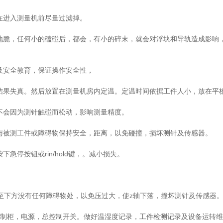
在进入测量机前尽量过滤掉。
地脆，任何小的磕碰后，都会，有小的碎末，就会对浮块和导轨造成影响
及安全教育，保证操作安全性，
结果失真。然后放置在测量机房内定温。定温时间依据工件人小，放在平
不会因为测针触碰而松动，影响测量精度。
与被测工件或障碍物保持安全，距离，以免碰撞，损坏测针及传感器。
停按钮或rin/hold键，。减小损失。
，移至下方没有任何障碍物处，以免压过大，使z轴下落，撞坏测针及传感器
控制柜，电源，总控制开关。做好温湿度记录，工件检测记录及设备运转