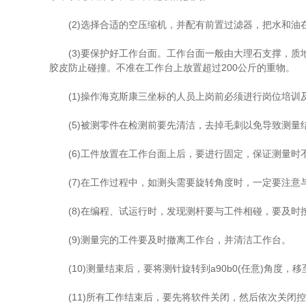
(2)选择合适的空压缩机，并配有前置过滤器，把水和油
(3)要保护好工作台面。工作台面一般由大理石支撑，质
胶皮防止碰撞。不准在工作台上放置超过200公斤的重物。
(1)操作海克斯康三坐标的人员上岗前必须进行岗位培训
(5)被测零件在检测前要先清洁，去掉毛刺以免导致测量
(6)工件放置在工作台面上后，要进行固定，保证测量时
(7)在工作过程中，如测头需要旋转角度时，一定要注意
(8)在编程、试运行时，发现测杆要与工件相碰，要及时按下急
(9)测量完的工件要及时撤离工作台，并清洁工作台。
(10)测量结束后，要将测针旋转到a90b0(任意)角度
(11)所有工作结束后，要先将软件关闭，然后依次关闭