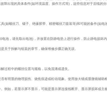
故障出现的具体条件(如环境温度、操作方式等)，这些信息对于后续的
具(如螺丝刀、镊子、绝缘胶带、精密螺丝刀套装等)和可能的备件(如电
卸电池，请先取出电池)，并放置在防静电垫上进行操作，防止静电损坏
别是关于拆解与组装的章节，确保维修步骤正确无误。
拆解过程中的螺丝位置与规格，以免混淆或遗失。
是否有明显的物理损伤、烧焦痕迹或松动现象。使用放大镜或显微镜辅助
件。例如，若显示屏不显示，可能是显示屏连接线断开、显示屏损坏或主