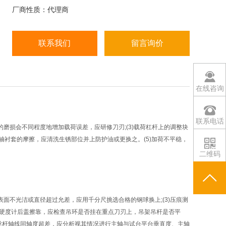
卸部件的现场硬度测试。洛氏硬度试验采用了3种压
厂商性质：代理商
头，6种试验力，根据金属材料材质、硬度范围及尺寸
的不同，共有15个标尺可供选择。
联系我们
留言询价
在线咨询
联系电话
的磨损会不同程度地增加载荷误差，应研修刀刃;(3)载荷杠杆上的调整块
主轴衬套的摩擦，应清洗生锈部位并上防护油或更换之。(5)加荷不平稳，
二维码
表面不光洁或直径超过允差，应用千分尺挑选合格的钢球换上;(3)压痕测
码与硬度计后盖擦靠，应检查吊环是否挂在重点刀刃上，吊架吊杆是否平
降丝杆轴线同轴度超差，应分析视其情况进行主轴与试台平台垂直度、主轴