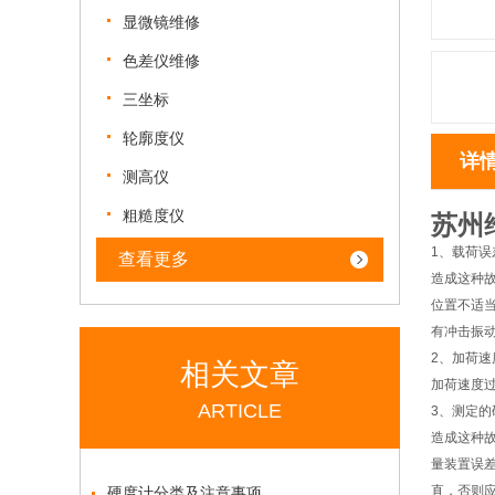
显微镜维修
色差仪维修
三坐标
轮廓度仪
详
测高仪
粗糙度仪
苏州
1、载荷误
查看更多
造成这种故
位置不适当
有冲击振
2、加荷
相关文章
加荷速度
ARTICLE
3、测定
造成这种故
量装置误差
直，否则
硬度计分类及注意事项