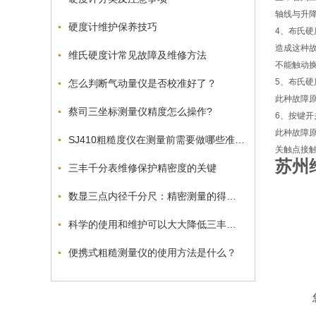
轴线与升
硬度计维护保养技巧
4、布氏
造成这种故
维氏硬度计常见故障及维修方法
不能触动
5、布氏
怎么判断气动量仪是否校准好了？
此种故障
蔡司三坐标测量仪精度怎么操作?
6、按键
此种故障
SJ410粗糙度仪在测量前需要做哪些准备工作
关触点接
苏州
三丰千分表维修保护精密度的关键
数显三点内径千分尺：精密测量的得力助手
科学的使用和维护可以大大降低三丰粗糙度仪损耗程度
便携式粗糙测量仪的使用方法是什么？