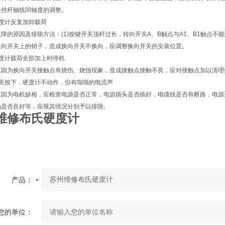
降丝杆轴线同轴度的调整。
硬度计反复加卸载荷
障的原因及排除方法：(1)按键开关顶杆过长，转向开关A、B触点与A1、B1触点不
换向开关上的销子，造成换向开关不换向，应调整换向开关的安装位置。
硬度计载荷全部加上时停机
原因为换向开关接触点有烧伤、烧蚀现象，造成接触点接触不良，应对接触点加以清理
开关按下，硬度计不动作，但有嗡嗡的电流声
原因为电机缺相，应检查电源是否正常，电源插头是否插好，电缆线是否有断路，电源
触是否良好等，应视其情况分别予以排除。
维修布氏硬度计
产品：
您的单位：