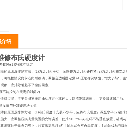
情介绍
维修布氏硬度计
差超过±1.0%或不稳定
障的原因及排除方法：(1)力点刀刃松动，应调整力点刀刃并拧紧;(2)力点刀刃和支点
，可根据情况向前或向后移动，调整合适后固定紧;(4)压缩弹簧锈蚀，增大了与*、
动现象，应排除引起不平稳的因素。
速度不能控制在规定的时间内
过快或过慢，主要是减速器用油粘度过小或过大，应清洗减速器，并更换减速器用油。
的硬度值与标准硬度块示值
障的原因及排除方法：(1)布氏硬度计安装不水平，应将布氏硬度计调至水平;(2)钢球
偏大，应调整压痕测量装置的允许误差，使其≤±0.5%;(4)砝码不能垂直放置，砝
应将吊环挂于重点刀刃上，校直吊架吊杆;(5)主轴与试台平台垂直度，主轴轴线与升