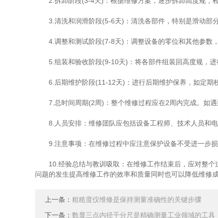
2.拆卸阶段(3-4天)：根据维修方案，逐步拆卸高度规，
3.清洗和润滑阶段(5-6天)：清洗各部件，特别是滑动部
4.调整和测试阶段(7-8天)：调整设备的零位和其他参数
5.组装和验收阶段(9-10天)：将各部件组装回高度规，
6.后期维护阶段(11-12天)：进行后期维护保养，如定
7.总时间周期(2周)：整个维修过程应在2周内完成。如
8.人员安排：维修团队应包括设备工程师、技术人员和电
9.注意事项：在维修过程中应注意保护设备不受进一步损
10.经验总结与教训吸取：在维修工作结束后，应对整个
问题的发生提高维修工作的效率和质量同时也可以降低维修
上一条：
粗糙度仪维修是保持测量准确性的关键步骤
下一条：
数显三点内径千分尺是精确测量工业领域的工具