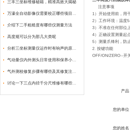
三丰三坐标维修秘籍，精准高效大揭秘
注意事项
万濠全自动影像仪需要校正哪些项目以及要如何操作呢？
1）开始使用前，用
2）工作环境：温度5
介绍下二手粗糙度有哪些仪测量方法
3）不准在任何部位
4）正确设置测量起
高度规可以分为那几大类呢
5）测量爪锋利，防
分析三坐标测量仪运作时有响声的原因有哪些？
2. 按键功能
OFF/ON/ZERO-
气动量仪内外测头日常使用和保养小知识
气外测校修复步骤有哪些及其修复注意事项？
讨论一下三点内径千分尺维修有哪些注意事项
产品
您的单位
您的姓名